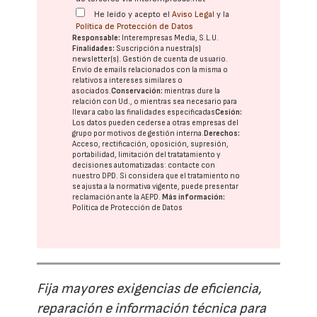
He leído y acepto el
Aviso Legal
y la
Política de Protección de Datos
Responsable:
Interempresas Media, S.L.U.
Finalidades:
Suscripción a nuestra(s)
newsletter(s). Gestión de cuenta de usuario.
Envío de emails relacionados con la misma o
relativos a intereses similares o
asociados.
Conservación:
mientras dure la
relación con Ud., o mientras sea necesario para
llevar a cabo las finalidades especificadas
Cesión:
Los datos pueden cederse a otras
empresas del
grupo
por motivos de gestión interna.
Derechos:
Acceso, rectificación, oposición, supresión,
portabilidad, limitación del tratatamiento y
decisiones automatizadas:
contacte con
nuestro DPD
. Si considera que el tratamiento no
se ajusta a la normativa vigente, puede presentar
reclamación ante la
AEPD
.
Más información:
Política de Protección de Datos
Fija mayores exigencias de eficiencia,
reparación e información técnica para