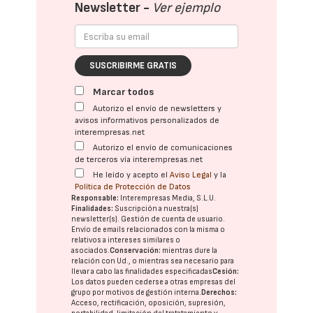
Newsletter -
Ver ejemplo
SUSCRIBIRME GRATIS
Marcar todos
Autorizo el envío de newsletters y
avisos informativos personalizados de
interempresas.net
Autorizo el envío de comunicaciones
de terceros vía interempresas.net
He leído y acepto el
Aviso Legal
y la
Política de Protección de Datos
Responsable:
Interempresas Media, S.L.U.
Finalidades:
Suscripción a nuestra(s)
newsletter(s). Gestión de cuenta de usuario.
Envío de emails relacionados con la misma o
relativos a intereses similares o
asociados.
Conservación:
mientras dure la
relación con Ud., o mientras sea necesario para
llevar a cabo las finalidades especificadas
Cesión:
Los datos pueden cederse a otras
empresas del
grupo
por motivos de gestión interna.
Derechos:
Acceso, rectificación, oposición, supresión,