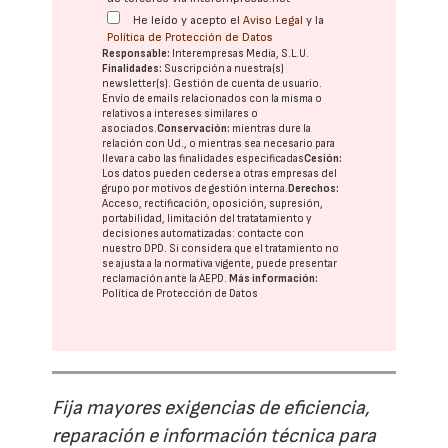
He leído y acepto el
Aviso Legal
y la
Política de Protección de Datos
Responsable:
Interempresas Media, S.L.U.
Finalidades:
Suscripción a nuestra(s)
newsletter(s). Gestión de cuenta de usuario.
Envío de emails relacionados con la misma o
relativos a intereses similares o
asociados.
Conservación:
mientras dure la
relación con Ud., o mientras sea necesario para
llevar a cabo las finalidades especificadas
Cesión:
Los datos pueden cederse a otras
empresas del
grupo
por motivos de gestión interna.
Derechos:
Acceso, rectificación, oposición, supresión,
portabilidad, limitación del tratatamiento y
decisiones automatizadas:
contacte con
nuestro DPD
. Si considera que el tratamiento no
se ajusta a la normativa vigente, puede presentar
reclamación ante la
AEPD
.
Más información:
Política de Protección de Datos
Fija mayores exigencias de eficiencia,
reparación e información técnica para