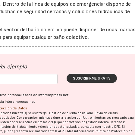
. Dentro de la línea de equipos de emergencia; dispone de
 duchas de seguridad cerradas y soluciones hidráulicas de
 el sector del baño colectivo puede disponer de unas marca
 para equipar cualquier baño colectivo.
Ver ejemplo
SUSCRIBIRME GRATIS
ativos personalizados de interempresas.net
vía interempresas.net
otección de Datos
pción a nuestra(s) newsletter(s). Gestión de cuenta de usuario. Envío de emails
o asociados.
Conservación:
mientras dure la relación con Ud., o mientras sea necesario para
ueden cederse a otras
empresas del grupo
por motivos de gestión interna.
Derechos:
imitación del tratatamiento y decisiones automatizadas:
contacte con nuestro DPD
. Si
nte, puede presentar reclamación ante la
AEPD
.
Más información:
Política de Protección de