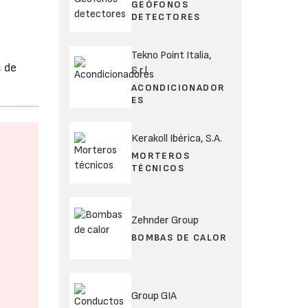
GEÓFONOS
DETECTORES
Tekno Point Italia,
s de
S.r.l.
ACONDICIONADOR
ES
Kerakoll Ibérica, S.A.
MORTEROS
TÉCNICOS
Zehnder Group
BOMBAS DE CALOR
Group GIA