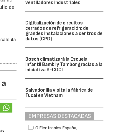
ventiladores industriales
ulio de
Digitalización de circuitos
á
cerrados de refrigeración: de
grandes instalaciones a centros de
datos (CPD)
calcula
Bosch climatizará la Escuela
Infantil Bambi y Tambor gracias a la
iniciativa S-COOL
 a
Salvador Illa visita la fábrica de
Tucai en Vietnam
EMPRESAS DESTACADAS
ch