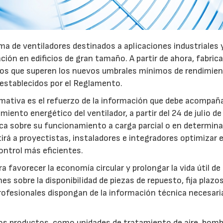
a de ventiladores destinados a aplicaciones industriales 
ación en edificios de gran tamaño. A partir de ahora, fabric
pos que superen los nuevos umbrales mínimos de rendimie
 establecidos por el Reglamento.
mativa es el refuerzo de la información que debe acompaña
iento energético del ventilador, a partir del 24 de julio d
fica sobre su funcionamiento a carga parcial o en determin
rá a proyectistas, instaladores e integradores optimizar e
ntrol más eficientes.
favorecer la economía circular y prolongar la vida útil de 
es sobre la disponibilidad de piezas de repuesto, fija plazo
rofesionales dispongan de la información técnica necesari
ros productos, como unidades de tratamiento de aire, bom