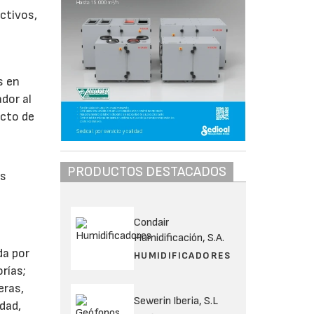
ctivos,
s en
ador al
ucto de
PRODUCTOS DESTACADOS
es
Condair
Humidificación, S.A.
da por
HUMIDIFICADORES
rías;
eras,
Sewerin Iberia, S.L
dad,