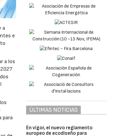
y a
antes e
nto
r a los
e 2027
ados
l
los
ÚLTIMAS NOTICIAS
s
a para
En vigor, el nuevo reglamento
europeo de ecodiseño para
bas de