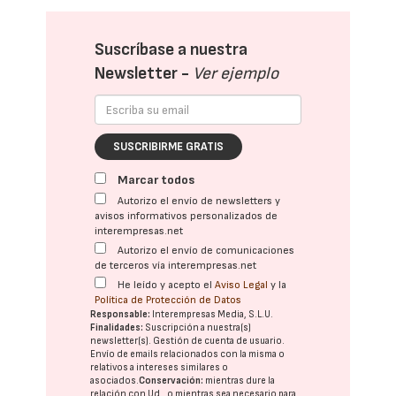
Suscríbase a nuestra
Newsletter -
Ver ejemplo
SUSCRIBIRME GRATIS
Marcar todos
Autorizo el envío de newsletters y
avisos informativos personalizados de
interempresas.net
Autorizo el envío de comunicaciones
de terceros vía interempresas.net
He leído y acepto el
Aviso Legal
y la
Política de Protección de Datos
Responsable:
Interempresas Media, S.L.U.
Finalidades:
Suscripción a nuestra(s)
newsletter(s). Gestión de cuenta de usuario.
Envío de emails relacionados con la misma o
relativos a intereses similares o
asociados.
Conservación:
mientras dure la
relación con Ud., o mientras sea necesario para