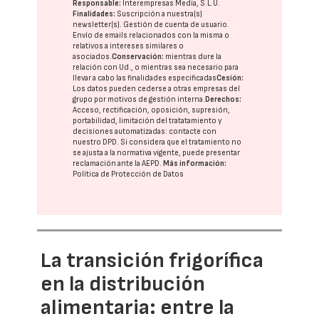
Responsable:
Interempresas Media, S.L.U.
Finalidades:
Suscripción a nuestra(s)
newsletter(s). Gestión de cuenta de usuario.
Envío de emails relacionados con la misma o
relativos a intereses similares o
asociados.
Conservación:
mientras dure la
relación con Ud., o mientras sea necesario para
llevar a cabo las finalidades especificadas
Cesión:
Los datos pueden cederse a otras
empresas del
grupo
por motivos de gestión interna.
Derechos:
Acceso, rectificación, oposición, supresión,
portabilidad, limitación del tratatamiento y
decisiones automatizadas:
contacte con
nuestro DPD
. Si considera que el tratamiento no
se ajusta a la normativa vigente, puede presentar
reclamación ante la
AEPD
.
Más información:
Política de Protección de Datos
La transición frigorífica
en la distribución
alimentaria: entre la