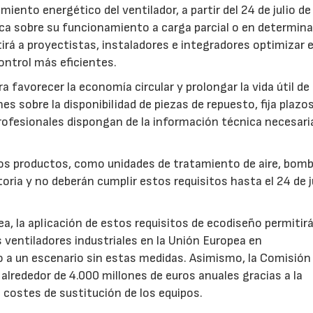
iento energético del ventilador, a partir del 24 de julio d
fica sobre su funcionamiento a carga parcial o en determin
rá a proyectistas, instaladores e integradores optimizar e
ntrol más eficientes.
favorecer la economía circular y prolongar la vida útil de 
es sobre la disponibilidad de piezas de repuesto, fija plazo
rofesionales dispongan de la información técnica necesari
ros productos, como unidades de tratamiento de aire, bom
oria y no deberán cumplir estos requisitos hasta el 24 de j
, la aplicación de estos requisitos de ecodiseño permitir
s ventiladores industriales en la Unión Europea en
 un escenario sin estas medidas. Asimismo, la Comisión 
lrededor de 4.000 millones de euros anuales gracias a la
s costes de sustitución de los equipos.