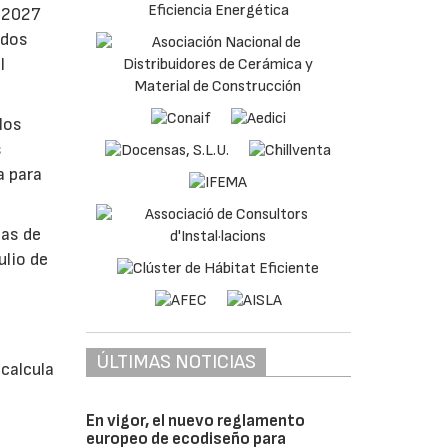
e 2027
ados
l
los
s
a para
bas de
ulio de
á
ÚLTIMAS NOTICIAS
calcula
En vigor, el nuevo reglamento
europeo de ecodiseño para