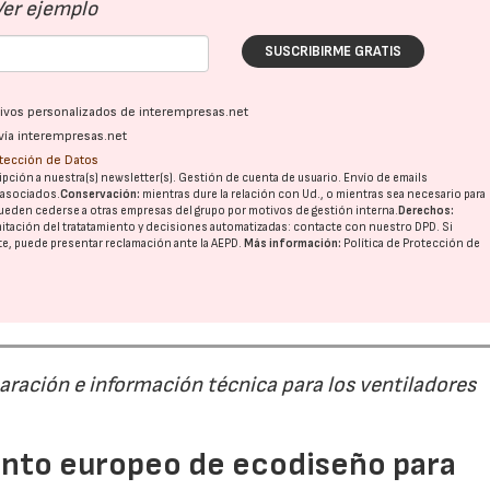
Ver ejemplo
SUSCRIBIRME GRATIS
ativos personalizados de interempresas.net
vía interempresas.net
otección de Datos
pción a nuestra(s) newsletter(s). Gestión de cuenta de usuario. Envío de emails
o asociados.
Conservación:
mientras dure la relación con Ud., o mientras sea necesario para
ueden cederse a otras
empresas del grupo
por motivos de gestión interna.
Derechos:
imitación del tratatamiento y decisiones automatizadas:
contacte con nuestro DPD
. Si
nte, puede presentar reclamación ante la
AEPD
.
Más información:
Política de Protección de
paración e información técnica para los ventiladores
mento europeo de ecodiseño para