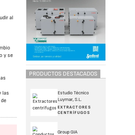
dir al
ambio
o y se
PRODUCTOS DESTACADOS
cas
 las
Estudio Técnico
Luymar, S.L.
 de
EXTRACTORES
CENTRÍFUGOS
Group GIA