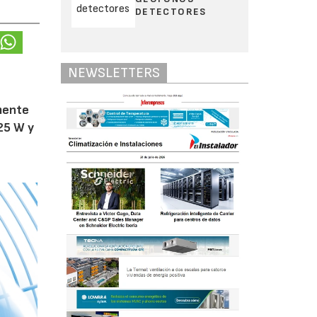
DETECTORES
NEWSLETTERS
amente
25 W y