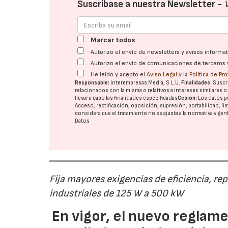
Suscríbase a nuestra Newsletter -
Marcar todos
Autorizo el envío de newsletters y avisos inform
Autorizo el envío de comunicaciones de terceros 
He leído y acepto el
Aviso Legal
y la
Política de Pr
Responsable:
Interempresas Media, S.L.U.
Finalidades:
Suscri
relacionados con la misma o relativos a intereses similares 
llevar a cabo las finalidades especificadas
Cesión:
Los datos p
Acceso, rectificación, oposición, supresión, portabilidad, l
considera que el tratamiento no se ajusta a la normativa vige
Datos
Fija mayores exigencias de eficiencia, re
industriales de 125 W a 500 kW
En vigor, el nuevo regla