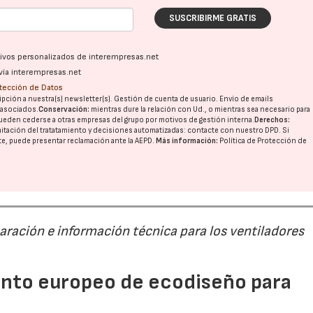
SUSCRIBIRME GRATIS
ativos personalizados de interempresas.net
vía interempresas.net
otección de Datos
pción a nuestra(s) newsletter(s). Gestión de cuenta de usuario. Envío de emails
o asociados.
Conservación:
mientras dure la relación con Ud., o mientras sea necesario para
ueden cederse a otras
empresas del grupo
por motivos de gestión interna.
Derechos:
imitación del tratatamiento y decisiones automatizadas:
contacte con nuestro DPD
. Si
nte, puede presentar reclamación ante la
AEPD
.
Más información:
Política de Protección de
paración e información técnica para los ventiladores
mento europeo de ecodiseño para