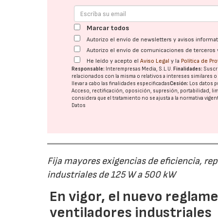
Marcar todos
Autorizo el envío de newsletters y avisos inform
Autorizo el envío de comunicaciones de terceros 
He leído y acepto el
Aviso Legal
y la
Política de Pr
Responsable:
Interempresas Media, S.L.U.
Finalidades:
Suscri
relacionados con la misma o relativos a intereses similares 
llevar a cabo las finalidades especificadas
Cesión:
Los datos p
Acceso, rectificación, oposición, supresión, portabilidad, l
considera que el tratamiento no se ajusta a la normativa vige
Datos
Fija mayores exigencias de eficiencia, re
industriales de 125 W a 500 kW
En vigor, el nuevo regla
ventiladores industriales