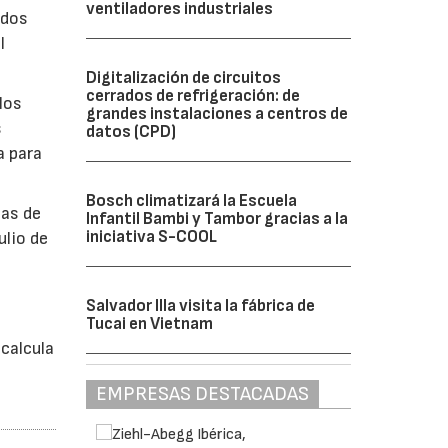
ventiladores industriales
ados
l
Digitalización de circuitos
cerrados de refrigeración: de
los
grandes instalaciones a centros de
s
datos (CPD)
a para
Bosch climatizará la Escuela
bas de
Infantil Bambi y Tambor gracias a la
iniciativa S-COOL
ulio de
á
Salvador Illa visita la fábrica de
Tucai en Vietnam
calcula
EMPRESAS DESTACADAS