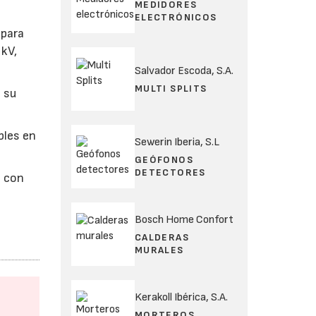
MEDIDORES
ELECTRÓNICOS
 para
 kV,
Salvador Escoda, S.A.
MULTI SPLITS
 su
bles en
Sewerin Iberia, S.L
GEÓFONOS
DETECTORES
s con
Bosch Home Confort
CALDERAS
MURALES
Kerakoll Ibérica, S.A.
MORTEROS