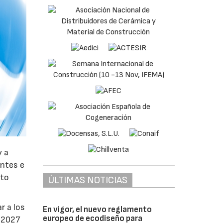
y a
antes e
nto
ÚLTIMAS NOTICIAS
r a los
En vigor, el nuevo reglamento
europeo de ecodiseño para
e 2027