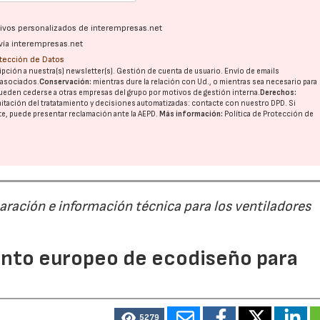
ativos personalizados de interempresas.net
vía interempresas.net
otección de Datos
pción a nuestra(s) newsletter(s). Gestión de cuenta de usuario. Envío de emails
o asociados.
Conservación:
mientras dure la relación con Ud., o mientras sea necesario para
ueden cederse a otras
empresas del grupo
por motivos de gestión interna.
Derechos:
imitación del tratatamiento y decisiones automatizadas:
contacte con nuestro DPD
. Si
nte, puede presentar reclamación ante la
AEPD
.
Más información:
Política de Protección de
paración e información técnica para los ventiladores
mento europeo de ecodiseño para
5279