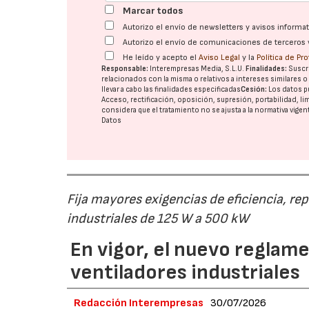
Marcar todos
Autorizo el envío de newsletters y avisos inform
Autorizo el envío de comunicaciones de terceros 
He leído y acepto el
Aviso Legal
y la
Política de Pr
Responsable:
Interempresas Media, S.L.U.
Finalidades:
Suscri
relacionados con la misma o relativos a intereses similares 
llevar a cabo las finalidades especificadas
Cesión:
Los datos p
Acceso, rectificación, oposición, supresión, portabilidad, l
considera que el tratamiento no se ajusta a la normativa vige
Datos
Fija mayores exigencias de eficiencia, re
industriales de 125 W a 500 kW
En vigor, el nuevo regla
ventiladores industriales
Redacción Interempresas
30/07/2026