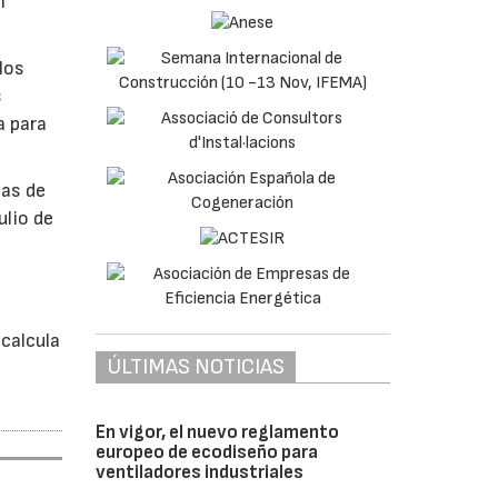
l
los
s
a para
bas de
ulio de
á
calcula
ÚLTIMAS NOTICIAS
En vigor, el nuevo reglamento
europeo de ecodiseño para
ventiladores industriales