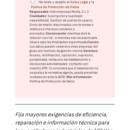
He leído y acepto el
Aviso Legal
y la
Política de Protección de Datos
Responsable:
Interempresas Media, S.L.U.
Finalidades:
Suscripción a nuestra(s)
newsletter(s). Gestión de cuenta de usuario.
Envío de emails relacionados con la misma o
relativos a intereses similares o
asociados.
Conservación:
mientras dure la
relación con Ud., o mientras sea necesario para
llevar a cabo las finalidades especificadas
Cesión:
Los datos pueden cederse a otras
empresas del
grupo
por motivos de gestión interna.
Derechos:
Acceso, rectificación, oposición, supresión,
portabilidad, limitación del tratatamiento y
decisiones automatizadas:
contacte con
nuestro DPD
. Si considera que el tratamiento no
se ajusta a la normativa vigente, puede presentar
reclamación ante la
AEPD
.
Más información:
Política de Protección de Datos
Fija mayores exigencias de eficiencia,
reparación e información técnica para