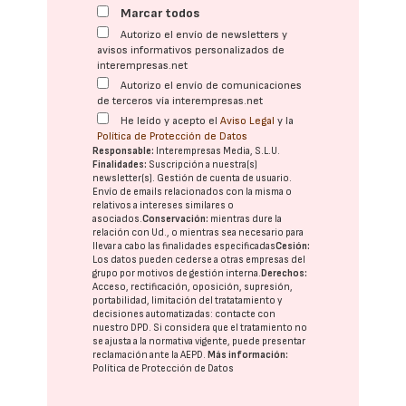
Marcar todos
Autorizo el envío de newsletters y
avisos informativos personalizados de
interempresas.net
Autorizo el envío de comunicaciones
de terceros vía interempresas.net
He leído y acepto el
Aviso Legal
y la
Política de Protección de Datos
Responsable:
Interempresas Media, S.L.U.
Finalidades:
Suscripción a nuestra(s)
newsletter(s). Gestión de cuenta de usuario.
Envío de emails relacionados con la misma o
relativos a intereses similares o
asociados.
Conservación:
mientras dure la
relación con Ud., o mientras sea necesario para
llevar a cabo las finalidades especificadas
Cesión:
Los datos pueden cederse a otras
empresas del
grupo
por motivos de gestión interna.
Derechos:
Acceso, rectificación, oposición, supresión,
portabilidad, limitación del tratatamiento y
decisiones automatizadas:
contacte con
nuestro DPD
. Si considera que el tratamiento no
se ajusta a la normativa vigente, puede presentar
reclamación ante la
AEPD
.
Más información:
Política de Protección de Datos