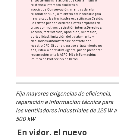
Envío de emails relacionados con la misma o
relativos a intereses similares o
asociados.
Conservación:
mientras dure la
relación con Ud., o mientras sea necesario para
llevar a cabo las finalidades especificadas
Cesión:
Los datos pueden cederse a otras
empresas del
grupo
por motivos de gestión interna.
Derechos:
Acceso, rectificación, oposición, supresión,
portabilidad, limitación del tratatamiento y
decisiones automatizadas:
contacte con
nuestro DPD
. Si considera que el tratamiento no
se ajusta a la normativa vigente, puede presentar
reclamación ante la
AEPD
.
Más información:
Política de Protección de Datos
Fija mayores exigencias de eficiencia,
reparación e información técnica para
los ventiladores industriales de 125 W a
500 kW
En vigor, el nuevo