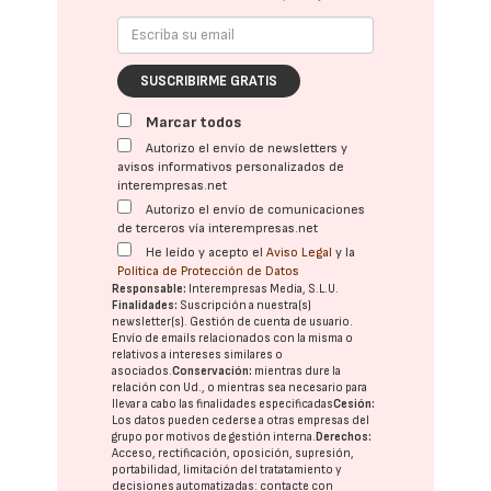
SUSCRIBIRME GRATIS
Marcar todos
Autorizo el envío de newsletters y
avisos informativos personalizados de
interempresas.net
Autorizo el envío de comunicaciones
de terceros vía interempresas.net
He leído y acepto el
Aviso Legal
y la
Política de Protección de Datos
Responsable:
Interempresas Media, S.L.U.
Finalidades:
Suscripción a nuestra(s)
newsletter(s). Gestión de cuenta de usuario.
Envío de emails relacionados con la misma o
relativos a intereses similares o
asociados.
Conservación:
mientras dure la
relación con Ud., o mientras sea necesario para
llevar a cabo las finalidades especificadas
Cesión:
Los datos pueden cederse a otras
empresas del
grupo
por motivos de gestión interna.
Derechos:
Acceso, rectificación, oposición, supresión,
portabilidad, limitación del tratatamiento y
decisiones automatizadas:
contacte con