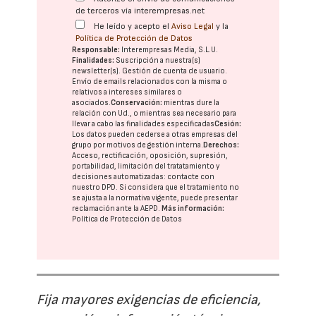
de terceros vía interempresas.net
He leído y acepto el
Aviso Legal
y la
Política de Protección de Datos
Responsable:
Interempresas Media, S.L.U.
Finalidades:
Suscripción a nuestra(s)
newsletter(s). Gestión de cuenta de usuario.
Envío de emails relacionados con la misma o
relativos a intereses similares o
asociados.
Conservación:
mientras dure la
relación con Ud., o mientras sea necesario para
llevar a cabo las finalidades especificadas
Cesión:
Los datos pueden cederse a otras
empresas del
grupo
por motivos de gestión interna.
Derechos:
Acceso, rectificación, oposición, supresión,
portabilidad, limitación del tratatamiento y
decisiones automatizadas:
contacte con
nuestro DPD
. Si considera que el tratamiento no
se ajusta a la normativa vigente, puede presentar
reclamación ante la
AEPD
.
Más información:
Política de Protección de Datos
Fija mayores exigencias de eficiencia,