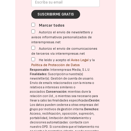
SUSCRIBIRME GRATIS
Marcar todos
Autorizo el envío de newsletters y
avisos informativos personalizados de
interempresas.net
Autorizo el envío de comunicaciones
de terceros vía interempresas.net
He leído y acepto el
Aviso Legal
y la
Política de Protección de Datos
Responsable:
Interempresas Media, S.L.U.
Finalidades:
Suscripción a nuestra(s)
newsletter(s). Gestión de cuenta de usuario.
Envío de emails relacionados con la misma o
relativos a intereses similares o
asociados.
Conservación:
mientras dure la
relación con Ud., o mientras sea necesario para
llevar a cabo las finalidades especificadas
Cesión:
Los datos pueden cederse a otras
empresas del
grupo
por motivos de gestión interna.
Derechos:
Acceso, rectificación, oposición, supresión,
portabilidad, limitación del tratatamiento y
decisiones automatizadas:
contacte con
nuestro DPD
. Si considera que el tratamiento no