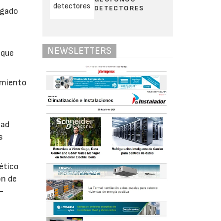
DETECTORES
rgado
NEWSLETTERS
 que
imiento
u
dad
s
gético
ón de
-