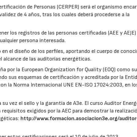
Certificación de Personas (CERPER) será el organismo enca
validez de 4 años, tras los cuales deberá procederse a la
er los registros de las personas certificadas (AEE y AEJE)
cualquier persona interesada.
en el diseño de los perfiles, aportando el cuerpo de conoc
el alcance de las auditorías energéticas.
aña por la European Organization for Quality (EOQ) como s
ndo sus esquemas de certificación y acreditada por la Enti
 con la Norma Internacional UNE EN-ISO 17024:2003, en lo
 su vez el sello y la garantía de A3e. El curso Auditor Ener
 requisitos exigidos por la AEC para demostrar la realizaci
rgéticas:
http://www.formacion.asociacion3e.org/auditor
r estas certificaciones será el 10 de julio de 2013.