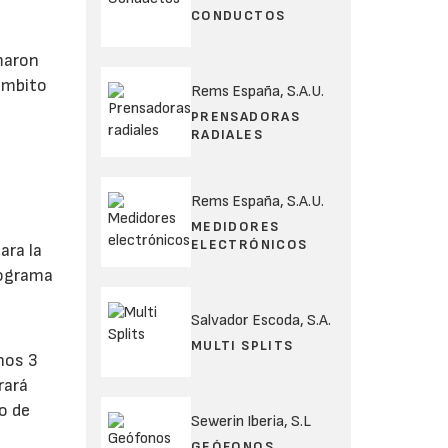
CONDUCTOS
rmaron
 ámbito
Rems España, S.A.U.
PRENSADORAS
RADIALES
Rems España, S.A.U.
MEDIDORES
ELECTRÓNICOS
ara la
rograma
Salvador Escoda, S.A.
MULTI SPLITS
nos 3
rará
o de
Sewerin Iberia, S.L
GEÓFONOS