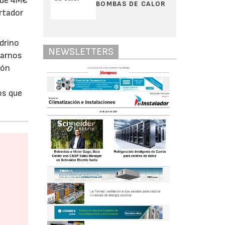
s de 4M€
BOMBAS DE CALOR
rtador
drino
NEWSLETTERS
marnos
ión
os que