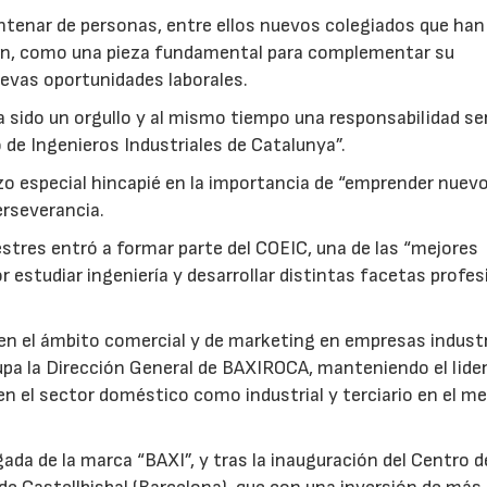
ntenar de personas, entre ellos nuevos colegiados que han
ción, como una pieza fundamental para complementar su
uevas oportunidades laborales.
 sido un orgullo y al mismo tiempo una responsabilidad se
o de Ingenieros Industriales de Catalunya”.
izo especial hincapié en la importancia de “emprender nuev
erseverancia.
Mestres entró a formar parte del COEIC, una de las “mejores
or estudiar ingeniería y desarrollar distintas facetas profe
en el ámbito comercial y de marketing en empresas industr
upa la Dirección General de BAXIROCA, manteniendo el lide
en el sector doméstico como industrial y terciario en el m
da de la marca “BAXI”, y tras la inauguración del Centro d