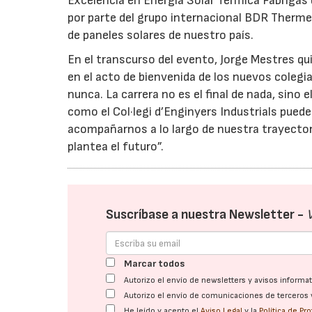
Excelencia en Energía Solar Térmica Fabrigas 
por parte del grupo internacional BDR Therme
de paneles solares de nuestro país.
En el transcurso del evento, Jorge Mestres qu
en el acto de bienvenida de los nuevos coleg
nunca. La carrera no es el final de nada, sino 
como el Col·legi d’Enginyers Industrials pue
acompañarnos a lo largo de nuestra trayectori
plantea el futuro”.
Suscríbase a nuestra Newsletter -
Marcar todos
Autorizo el envío de newsletters y avisos inform
Autorizo el envío de comunicaciones de terceros 
He leído y acepto el
Aviso Legal
y la
Política de Pr