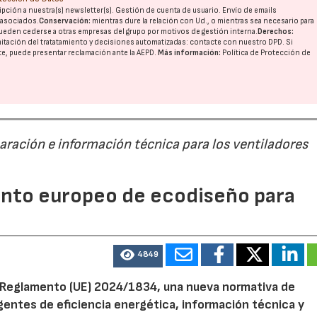
pción a nuestra(s) newsletter(s). Gestión de cuenta de usuario. Envío de emails
o asociados.
Conservación:
mientras dure la relación con Ud., o mientras sea necesario para
ueden cederse a otras
empresas del grupo
por motivos de gestión interna.
Derechos:
imitación del tratatamiento y decisiones automatizadas:
contacte con nuestro DPD
. Si
30/07/2026
nte, puede presentar reclamación ante la
AEPD
.
Más información:
Política de Protección de
paración e información técnica para los ventiladores
mento europeo de ecodiseño para
4849
el Reglamento (UE) 2024/1834, una nueva normativa de
entes de eficiencia energética, información técnica y