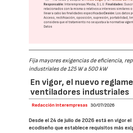
Responsable:
Interempresas Media, S.L.U.
Finalidades:
Suscri
relacionados con la misma o relativos a intereses similares 
llevar a cabo las finalidades especificadas
Cesión:
Los datos p
Acceso, rectificación, oposición, supresión, portabilidad, l
considera que el tratamiento no se ajusta a la normativa vige
Datos
Fija mayores exigencias de eficiencia, re
industriales de 125 W a 500 kW
En vigor, el nuevo regla
ventiladores industriales
Redacción Interempresas
30/07/2026
Desde el 24 de julio de 2026 está en vigor 
ecodiseño que establece requisitos más exig