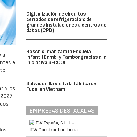
Digitalización de circuitos
cerrados de refrigeración: de
grandes instalaciones a centros de
datos (CPD)
Bosch climatizará la Escuela
y a
Infantil Bambi y Tambor gracias a la
antes e
iniciativa S-COOL
nto
Salvador Illa visita la fábrica de
r a los
Tucai en Vietnam
e 2027
ados
EMPRESAS DESTACADAS
l
los