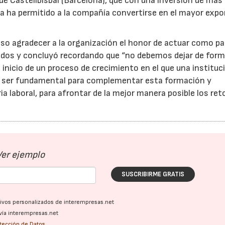
de Castellbisbal (Barcelona), que con una inversión de má
a ha permitido a la compañía convertirse en el mayor expo
iso agradecer a la organización el honor de actuar como pa
iados y concluyó recordando que “no debemos dejar de for
el inicio de un proceso de crecimiento en el que una instituc
28/07/2026
de ser fundamental para complementar esta formación y
a laboral, para afrontar de la mejor manera posible los ret
Ver ejemplo
SUSCRIBIRME GRATIS
ativos personalizados de interempresas.net
vía interempresas.net
otección de Datos