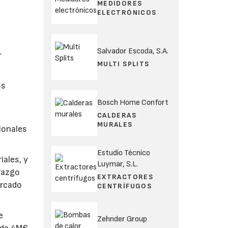
MEDIDORES
ELECTRÓNICOS
Salvador Escoda, S.A.
r
MULTI SPLITS
os
Bosch Home Confort
CALDERAS
MURALES
sionales
Estudio Técnico
iales, y
Luymar, S.L.
razgo
EXTRACTORES
ercado
CENTRÍFUGOS
e
Zehnder Group