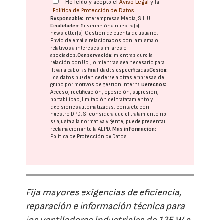
He leído y acepto el
Aviso Legal
y la
Política de Protección de Datos
Responsable:
Interempresas Media, S.L.U.
Finalidades:
Suscripción a nuestra(s)
newsletter(s). Gestión de cuenta de usuario.
Envío de emails relacionados con la misma o
relativos a intereses similares o
asociados.
Conservación:
mientras dure la
relación con Ud., o mientras sea necesario para
llevar a cabo las finalidades especificadas
Cesión:
Los datos pueden cederse a otras
empresas del
grupo
por motivos de gestión interna.
Derechos:
Acceso, rectificación, oposición, supresión,
portabilidad, limitación del tratatamiento y
decisiones automatizadas:
contacte con
nuestro DPD
. Si considera que el tratamiento no
se ajusta a la normativa vigente, puede presentar
reclamación ante la
AEPD
.
Más información:
Política de Protección de Datos
Fija mayores exigencias de eficiencia,
reparación e información técnica para