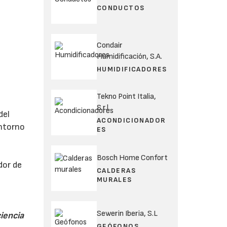
CONDUCTOS
Condair
Humidificación, S.A.
HUMIDIFICADORES
Tekno Point Italia,
S.r.l.
del
ACONDICIONADOR
entorno
ES
Bosch Home Confort
dor de
CALDERAS
a
MURALES
Sewerin Iberia, S.L
ciencia
GEÓFONOS