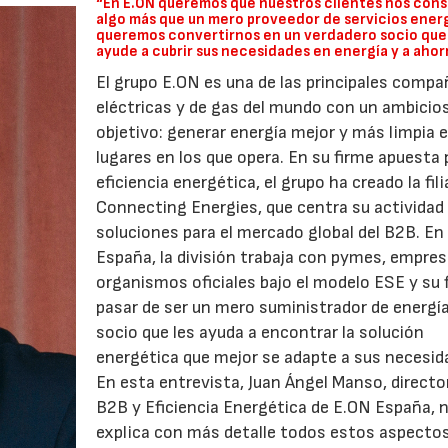
“En E.ON queremos que nuestros clientes nos con
algo más que un mero proveedor de servicios ener
queremos convertirnos en un verdadero socio que
ayude a cubrir sus necesidades en energía y a ahor
El grupo E.ON es una de las principales compa
eléctricas y de gas del mundo con un ambicio
objetivo: generar energía mejor y más limpia e
lugares en los que opera. En su firme apuesta 
eficiencia energética, el grupo ha creado la fil
Connecting Energies, que centra su actividad
soluciones para el mercado global del B2B. En
España, la división trabaja con pymes, empres
organismos oficiales bajo el modelo ESE y su 
pasar de ser un mero suministrador de energía
socio que les ayuda a encontrar la solución
energética que mejor se adapte a sus necesid
En esta entrevista, Juan Ángel Manso, directo
B2B y Eficiencia Energética de E.ON España, 
explica con más detalle todos estos aspectos