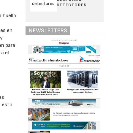
DETECTORES
a huella
NEWSLETTERS
res en
 y
ón para
a el
as
a esto