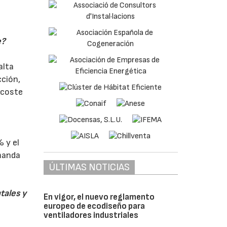
e?
alta
cción,
 coste
 y el
emanda
ÚLTIMAS NOTICIAS
tales y
En vigor, el nuevo reglamento
europeo de ecodiseño para
ventiladores industriales