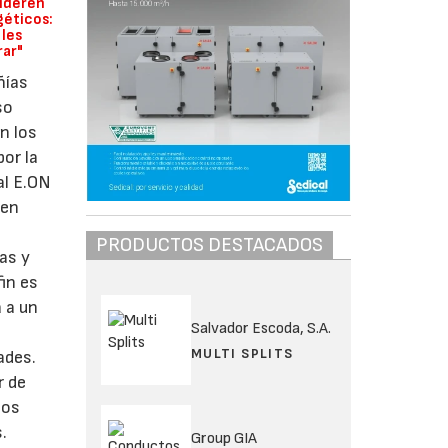
sideren
géticos:
 les
rar"
ñías
so
n los
por la
ial E.ON
 en
PRODUCTOS DESTACADOS
as y
fin es
 a un
Salvador Escoda, S.A.
MULTI SPLITS
ades.
r de
nos
.
Group GIA