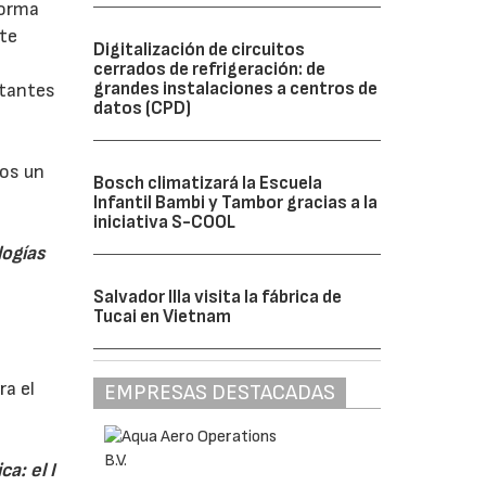
forma
te
Digitalización de circuitos
cerrados de refrigeración: de
grandes instalaciones a centros de
rtantes
datos (CPD)
mos un
Bosch climatizará la Escuela
Infantil Bambi y Tambor gracias a la
iniciativa S-COOL
logías
Salvador Illa visita la fábrica de
Tucai en Vietnam
ra el
EMPRESAS DESTACADAS
a: el I