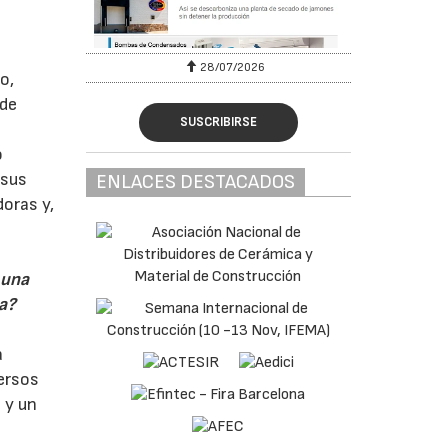
28/07/2026
o,
 de
SUSCRIBIRSE
o
 sus
ENLACES DESTACADOS
oras y,
 una
ca?
a
versos
 y un