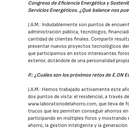
Congreso de Eficiencia Energética y Sostenib
Servicios Energéticos. ¿Qué balance nos pued
J.A.M.: Indudablemente son puntos de encuen
administración pública, tecnólogos, financi
cantidad de clientes finales. Compartir resu
presentar nuevos proyectos tecnológicos de
que participamos en estos interesantes foros 
exterior, dotándole de una personalidad propia
P.: ¿Cuáles son los próximos retos de E.ON E
J.A.M.: Hemos trabajado activamente este año 
dos puntos de vista: el residencial, a través 
www.laboratoriodelahorro.com, que lleva de fo
trucos que les permiten conseguir ahorros en s
participando en múltiples foros y mostrando n
ahorro, la gestión inteligente y la generació