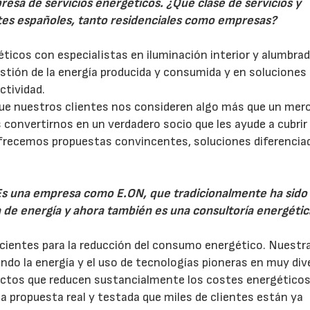
esa de servicios energéticos. ¿Qué clase de servicios y
ntes españoles, tanto residenciales como empresas?
28/07/2026
30/07/2026
ticos con especialistas en iluminación interior y alumbrad
gestión de la energía producida y consumida y en soluciones
ctividad.
e nuestros clientes nos consideren algo más que un mer
convertirnos en un verdadero socio que les ayude a cubrir
 ofrecemos propuestas convincentes, soluciones diferenciad
SEs una empresa como E.ON, que tradicionalmente ha sido
a de energía y ahora también es una consultoría energéti
icientes para la reducción del consumo energético. Nuestr
ndo la energía y el uso de tecnologías pioneras en muy di
ctos que reducen sustancialmente los costes energéticos
a propuesta real y testada que miles de clientes están ya