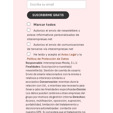
SUSCRIBIRME GRATIS
Marcar todos
Autorizo el envío de newsletters y
avisos informativos personalizados de
interempresas.net
Autorizo el envío de comunicaciones
de terceros vía interempresas.net
He leído y acepto el
Aviso Legal
y la
Política de Protección de Datos
Responsable:
Interempresas Media, S.L.U.
Finalidades:
Suscripción a nuestra(s)
newsletter(s). Gestión de cuenta de usuario.
Envío de emails relacionados con la misma o
relativos a intereses similares o
asociados.
Conservación:
mientras dure la
relación con Ud., o mientras sea necesario para
llevar a cabo las finalidades especificadas
Cesión:
Los datos pueden cederse a otras
empresas del
grupo
por motivos de gestión interna.
Derechos:
Acceso, rectificación, oposición, supresión,
portabilidad, limitación del tratatamiento y
decisiones automatizadas:
contacte con
nuestro DPD
. Si considera que el tratamiento no