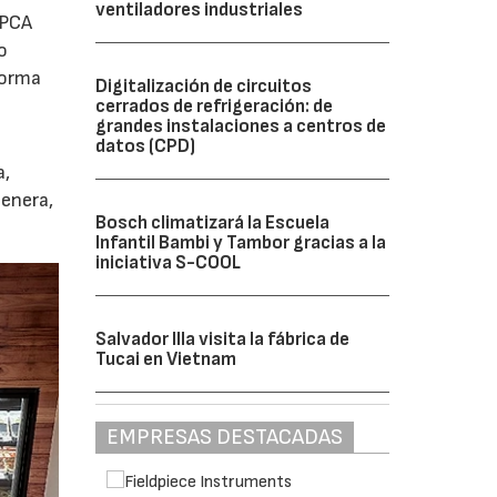
ventiladores industriales
 PCA
o
forma
Digitalización de circuitos
cerrados de refrigeración: de
grandes instalaciones a centros de
datos (CPD)
a,
genera,
Bosch climatizará la Escuela
Infantil Bambi y Tambor gracias a la
iniciativa S-COOL
Salvador Illa visita la fábrica de
Tucai en Vietnam
EMPRESAS DESTACADAS