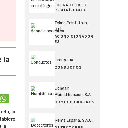
EXTRACTORES
CENTRÍFUGOS
Tekno Point Italia,
S.r.l.
ACONDICIONADOR
ES
 la
Group GIA
CONDUCTOS
Condair
Humidificación, S.A.
HUMIDIFICADORES
ria, la
tablero
Rems España, S.A.U.
 la
DETECTORES