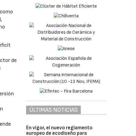
l como
,
smo
ficit
ector de
s
versión
l
on
ÚLTIMAS NOTICIAS
pende
En vigor, el nuevo reglamento
europeo de ecodiseño para