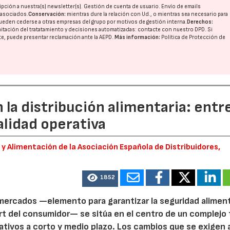
pción a nuestra(s) newsletter(s). Gestión de cuenta de usuario. Envío de emails
o asociados.
Conservación:
mientras dure la relación con Ud., o mientras sea necesario para
ueden cederse a otras
empresas del grupo
por motivos de gestión interna.
Derechos:
imitación del tratatamiento y decisiones automatizadas:
contacte con nuestro DPD
. Si
nte, puede presentar reclamación ante la
AEPD
.
Más información:
Política de Protección de
n la distribución alimentaria: entre
alidad operativa
 Alimentación de la Asociación Española de Distribuidores,
1852
rmercados —elemento para garantizar la seguridad alimenta
fort del consumidor— se sitúa en el centro de un complejo 
tivos a corto y medio plazo. Los cambios que se exigen a