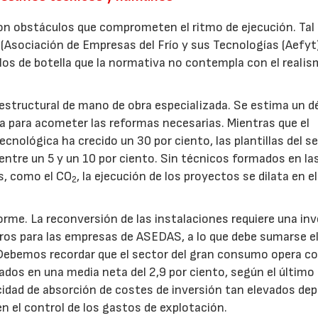
on obstáculos que comprometen el ritmo de ejecución. Ta
a (Asociación de Empresas del Frío y sus Tecnologías (Aefyt)
llos de botella que la normativa no contempla con el reali
estructural de mano de obra especializada. Se estima un dé
a para acometer las reformas necesarias. Mientras que el
ecnológica ha crecido un 30 por ciento, las plantillas del s
 entre un 5 y un 10 por ciento. Sin técnicos formados en la
s, como el CO
, la ejecución de los proyectos se dilata en el
2
orme. La reconversión de las instalaciones requiere una in
uros para las empresas de ASEDAS, a lo que debe sumarse e
 Debemos recordar que el sector del gran consumo opera c
dos en una media neta del 2,9 por ciento, según el último
acidad de absorción de costes de inversión tan elevados de
en el control de los gastos de explotación.