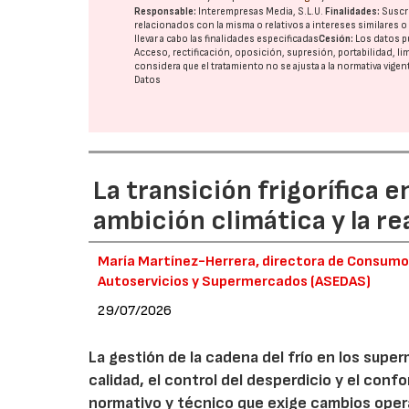
Responsable:
Interempresas Media, S.L.U.
Finalidades:
Suscri
relacionados con la misma o relativos a intereses similares 
llevar a cabo las finalidades especificadas
Cesión:
Los datos p
Acceso, rectificación, oposición, supresión, portabilidad, l
considera que el tratamiento no se ajusta a la normativa vige
Datos
La transición frigorífica e
ambición climática y la re
María Martínez-Herrera, directora de Consumo y
Autoservicios y Supermercados (ASEDAS)
29/07/2026
La gestión de la cadena del frío en los supe
calidad, el control del desperdicio y el con
normativo y técnico que exige cambios opera