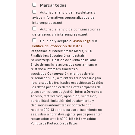
Marcar todos
Autorizo el envío de newsletters y
avisos informativos personalizados de
interempresas.net
Autorizo el envío de comunicaciones
de terceros vía interempresas.net
He leído y acepto el
Aviso Legal
y la
Política de Protección de Datos
Responsable:
Interempresas Media, S.L.U.
Finalidades:
Suscripción a nuestra(s)
newsletter(s). Gestión de cuenta de usuario.
Envío de emails relacionados con la misma o
relativos a intereses similares o
asociados.
Conservación:
mientras dure la
relación con Ud., o mientras sea necesario para
llevar a cabo las finalidades especificadas
Cesión:
Los datos pueden cederse a otras
empresas del
grupo
por motivos de gestión interna.
Derechos:
Acceso, rectificación, oposición, supresión,
portabilidad, limitación del tratatamiento y
decisiones automatizadas:
contacte con
nuestro DPD
. Si considera que el tratamiento no
se ajusta a la normativa vigente, puede presentar
reclamación ante la
AEPD
.
Más información:
Política de Protección de Datos