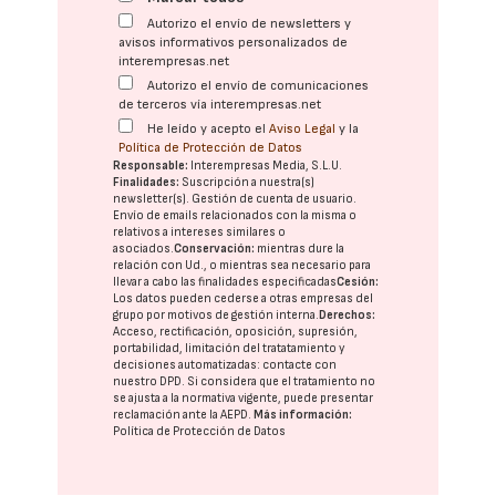
Autorizo el envío de newsletters y
avisos informativos personalizados de
interempresas.net
Autorizo el envío de comunicaciones
de terceros vía interempresas.net
He leído y acepto el
Aviso Legal
y la
Política de Protección de Datos
Responsable:
Interempresas Media, S.L.U.
Finalidades:
Suscripción a nuestra(s)
newsletter(s). Gestión de cuenta de usuario.
Envío de emails relacionados con la misma o
relativos a intereses similares o
asociados.
Conservación:
mientras dure la
relación con Ud., o mientras sea necesario para
llevar a cabo las finalidades especificadas
Cesión:
Los datos pueden cederse a otras
empresas del
grupo
por motivos de gestión interna.
Derechos:
Acceso, rectificación, oposición, supresión,
portabilidad, limitación del tratatamiento y
decisiones automatizadas:
contacte con
nuestro DPD
. Si considera que el tratamiento no
se ajusta a la normativa vigente, puede presentar
reclamación ante la
AEPD
.
Más información:
Política de Protección de Datos