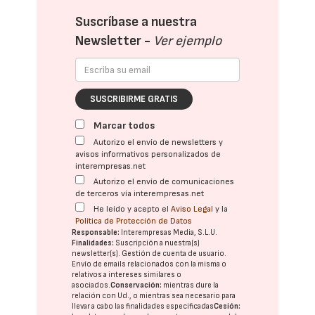
Suscríbase a nuestra
Newsletter -
Ver ejemplo
SUSCRIBIRME GRATIS
Marcar todos
Autorizo el envío de newsletters y
avisos informativos personalizados de
interempresas.net
Autorizo el envío de comunicaciones
de terceros vía interempresas.net
He leído y acepto el
Aviso Legal
y la
Política de Protección de Datos
Responsable:
Interempresas Media, S.L.U.
Finalidades:
Suscripción a nuestra(s)
newsletter(s). Gestión de cuenta de usuario.
Envío de emails relacionados con la misma o
relativos a intereses similares o
asociados.
Conservación:
mientras dure la
relación con Ud., o mientras sea necesario para
llevar a cabo las finalidades especificadas
Cesión: