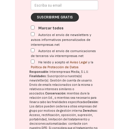
SUSCRIBIRME GRATIS
Marcar todos
Autorizo el envío de newsletters y
avisos informativos personalizados de
interempresas.net
Autorizo el envío de comunicaciones
de terceros vía interempresas.net
He leído y acepto el
Aviso Legal
y la
Política de Protección de Datos
Responsable:
Interempresas Media, S.L.U.
Finalidades:
Suscripción a nuestra(s)
newsletter(s). Gestión de cuenta de usuario.
Envío de emails relacionados con la misma o
relativos a intereses similares o
asociados.
Conservación:
mientras dure la
relación con Ud., o mientras sea necesario para
llevar a cabo las finalidades especificadas
Cesión:
Los datos pueden cederse a otras
empresas del
grupo
por motivos de gestión interna.
Derechos:
Acceso, rectificación, oposición, supresión,
portabilidad, limitación del tratatamiento y
decisiones automatizadas:
contacte con
nuestro DPD
. Si considera que el tratamiento no