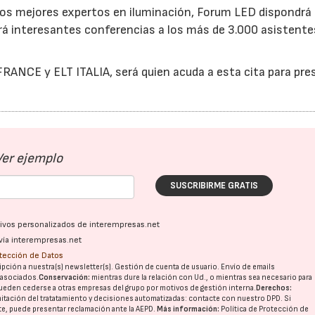
los mejores expertos en iluminación, Forum LED dispondrá
rá interesantes conferencias a los más de 3.000 asistente
 FRANCE y ELT ITALIA, será quien acuda a esta cita para pre
Ver ejemplo
SUSCRIBIRME GRATIS
ativos personalizados de interempresas.net
vía interempresas.net
otección de Datos
pción a nuestra(s) newsletter(s). Gestión de cuenta de usuario. Envío de emails
o asociados.
Conservación:
mientras dure la relación con Ud., o mientras sea necesario para
ueden cederse a otras
empresas del grupo
por motivos de gestión interna.
Derechos:
imitación del tratatamiento y decisiones automatizadas:
contacte con nuestro DPD
. Si
nte, puede presentar reclamación ante la
AEPD
.
Más información:
Política de Protección de