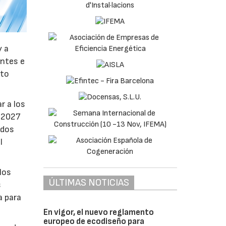
y a
antes e
nto
r a los
e 2027
ados
l
los
ÚLTIMAS NOTICIAS
s
a para
En vigor, el nuevo reglamento
europeo de ecodiseño para