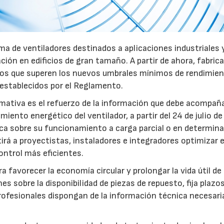
a de ventiladores destinados a aplicaciones industriales 
ación en edificios de gran tamaño. A partir de ahora, fabric
pos que superen los nuevos umbrales mínimos de rendimie
 establecidos por el Reglamento.
mativa es el refuerzo de la información que debe acompaña
iento energético del ventilador, a partir del 24 de julio d
fica sobre su funcionamiento a carga parcial o en determin
rá a proyectistas, instaladores e integradores optimizar e
ntrol más eficientes.
favorecer la economía circular y prolongar la vida útil de 
es sobre la disponibilidad de piezas de repuesto, fija plazo
rofesionales dispongan de la información técnica necesari