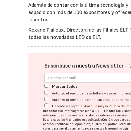
Además de contar con la última tecnología y 
espacio con más de 100 expositores y ofrece
inscritos.
Roxane Pialloux, Directora de las Filiales ELT
todas las novedades LED de ELT.
Suscríbase a nuestra Newsletter -
Marcar todos
Autorizo el envío de newsletters y avisos inform
Autorizo el envío de comunicaciones de terceros 
He leído y acepto el
Aviso Legal
y la
Política de Pr
Responsable:
Interempresas Media, S.L.U.
Finalidades:
Suscri
relacionados con la misma o relativos a intereses similares 
llevar a cabo las finalidades especificadas
Cesión:
Los datos p
Acceso, rectificación, oposición, supresión, portabilidad, l
considera que el tratamiento no se ajusta a la normativa vige