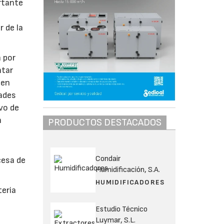
rtante
r de la
a por
ntar
 en
ades
vo de
n
PRODUCTOS DESTACADOS
Condair
cesa de
Humidificación, S.A.
HUMIDIFICADORES
teria
Estudio Técnico
Luymar, S.L.