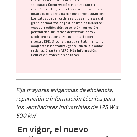
relativos a intereses similares o
asociados.
Conservación:
mientras dure la
relación con Ud., o mientras sea necesario para
llevar a cabo las finalidades especificadas
Cesión:
Los datos pueden cederse a otras
empresas del
grupo
por motivos de gestión interna.
Derechos:
Acceso, rectificación, oposición, supresión,
portabilidad, limitación del tratatamiento y
decisiones automatizadas:
contacte con
nuestro DPD
. Si considera que el tratamiento no
se ajusta a la normativa vigente, puede presentar
reclamación ante la
AEPD
.
Más información:
Política de Protección de Datos
Fija mayores exigencias de eficiencia,
reparación e información técnica para
los ventiladores industriales de 125 W a
500 kW
En vigor, el nuevo