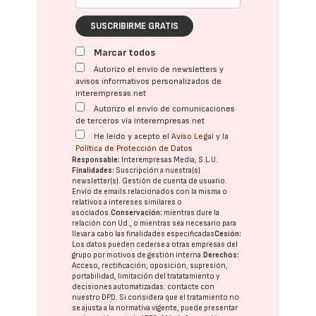
SUSCRIBIRME GRATIS
Marcar todos
Autorizo el envío de newsletters y
avisos informativos personalizados de
interempresas.net
Autorizo el envío de comunicaciones
de terceros vía interempresas.net
He leído y acepto el
Aviso Legal
y la
Política de Protección de Datos
Responsable:
Interempresas Media, S.L.U.
Finalidades:
Suscripción a nuestra(s)
newsletter(s). Gestión de cuenta de usuario.
Envío de emails relacionados con la misma o
relativos a intereses similares o
asociados.
Conservación:
mientras dure la
relación con Ud., o mientras sea necesario para
llevar a cabo las finalidades especificadas
Cesión:
Los datos pueden cederse a otras
empresas del
grupo
por motivos de gestión interna.
Derechos:
Acceso, rectificación, oposición, supresión,
portabilidad, limitación del tratatamiento y
decisiones automatizadas:
contacte con
nuestro DPD
. Si considera que el tratamiento no
se ajusta a la normativa vigente, puede presentar