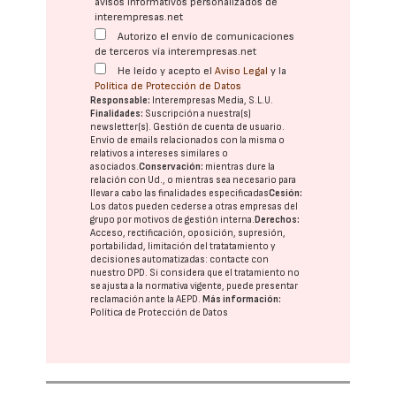
avisos informativos personalizados de
interempresas.net
Autorizo el envío de comunicaciones
de terceros vía interempresas.net
He leído y acepto el
Aviso Legal
y la
Política de Protección de Datos
Responsable:
Interempresas Media, S.L.U.
Finalidades:
Suscripción a nuestra(s)
newsletter(s). Gestión de cuenta de usuario.
Envío de emails relacionados con la misma o
relativos a intereses similares o
asociados.
Conservación:
mientras dure la
relación con Ud., o mientras sea necesario para
llevar a cabo las finalidades especificadas
Cesión:
Los datos pueden cederse a otras
empresas del
grupo
por motivos de gestión interna.
Derechos:
Acceso, rectificación, oposición, supresión,
portabilidad, limitación del tratatamiento y
decisiones automatizadas:
contacte con
nuestro DPD
. Si considera que el tratamiento no
se ajusta a la normativa vigente, puede presentar
reclamación ante la
AEPD
.
Más información:
Política de Protección de Datos