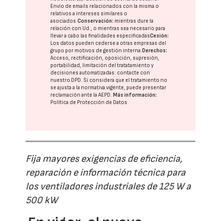
Envío de emails relacionados con la misma o
relativos a intereses similares o
asociados.
Conservación:
mientras dure la
relación con Ud., o mientras sea necesario para
llevar a cabo las finalidades especificadas
Cesión:
Los datos pueden cederse a otras
empresas del
grupo
por motivos de gestión interna.
Derechos:
Acceso, rectificación, oposición, supresión,
portabilidad, limitación del tratatamiento y
decisiones automatizadas:
contacte con
nuestro DPD
. Si considera que el tratamiento no
se ajusta a la normativa vigente, puede presentar
reclamación ante la
AEPD
.
Más información:
Política de Protección de Datos
Fija mayores exigencias de eficiencia,
reparación e información técnica para
los ventiladores industriales de 125 W a
500 kW