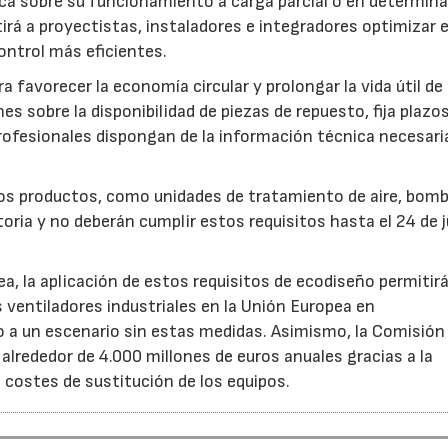
fica sobre su funcionamiento a carga parcial o en determin
rá a proyectistas, instaladores e integradores optimizar e
ntrol más eficientes.
favorecer la economía circular y prolongar la vida útil de 
es sobre la disponibilidad de piezas de repuesto, fija plazo
rofesionales dispongan de la información técnica necesari
ros productos, como unidades de tratamiento de aire, bom
oria y no deberán cumplir estos requisitos hasta el 24 de j
, la aplicación de estos requisitos de ecodiseño permitir
s ventiladores industriales en la Unión Europea en
 un escenario sin estas medidas. Asimismo, la Comisión 
lrededor de 4.000 millones de euros anuales gracias a la
s costes de sustitución de los equipos.