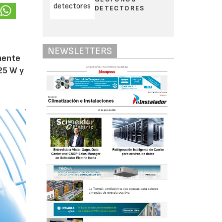
DETECTORES
NEWSLETTERS
amente
25 W y