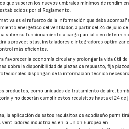
pos que superen los nuevos umbrales mínimos de rendimie
 establecidos por el Reglamento.
mativa es el refuerzo de la información que debe acompaña
iento energético del ventilador, a partir del 24 de julio d
fica sobre su funcionamiento a carga parcial o en determin
rá a proyectistas, instaladores e integradores optimizar e
ntrol más eficientes.
favorecer la economía circular y prolongar la vida útil de 
es sobre la disponibilidad de piezas de repuesto, fija plazo
rofesionales dispongan de la información técnica necesari
ros productos, como unidades de tratamiento de aire, bom
oria y no deberán cumplir estos requisitos hasta el 24 de j
, la aplicación de estos requisitos de ecodiseño permitir
s ventiladores industriales en la Unión Europea en