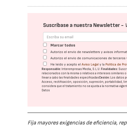
Suscríbase a nuestra Newsletter -
Marcar todos
Autorizo el envío de newsletters y avisos inform
Autorizo el envío de comunicaciones de terceros 
He leído y acepto el
Aviso Legal
y la
Política de Pr
Responsable:
Interempresas Media, S.L.U.
Finalidades:
Suscri
relacionados con la misma o relativos a intereses similares 
llevar a cabo las finalidades especificadas
Cesión:
Los datos p
Acceso, rectificación, oposición, supresión, portabilidad, l
considera que el tratamiento no se ajusta a la normativa vige
Datos
Fija mayores exigencias de eficiencia, re