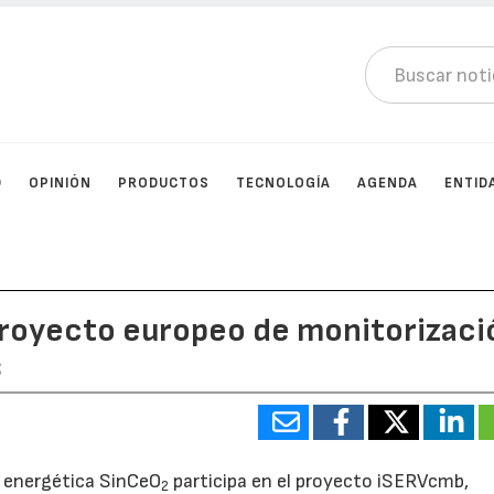
D
OPINIÓN
PRODUCTOS
TECNOLOGÍA
AGENDA
ENTID
proyecto europeo de monitorizaci
s
a energética SinCeO
participa en el proyecto iSERVcmb,
2