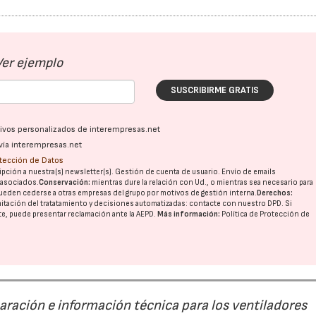
Ver ejemplo
SUSCRIBIRME GRATIS
ativos personalizados de interempresas.net
vía interempresas.net
otección de Datos
pción a nuestra(s) newsletter(s). Gestión de cuenta de usuario. Envío de emails
o asociados.
Conservación:
mientras dure la relación con Ud., o mientras sea necesario para
ueden cederse a otras
empresas del grupo
por motivos de gestión interna.
Derechos:
imitación del tratatamiento y decisiones automatizadas:
contacte con nuestro DPD
. Si
nte, puede presentar reclamación ante la
AEPD
.
Más información:
Política de Protección de
paración e información técnica para los ventiladores