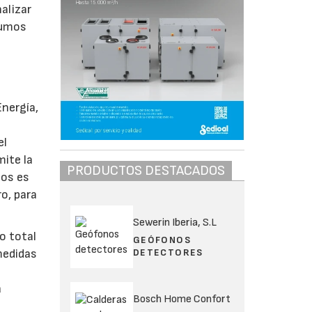
alizar
sumos
Energía,
el
mite la
PRODUCTOS DESTACADOS
cos es
ro, para
Sewerin Iberia, S.L
o total
GEÓFONOS
DETECTORES
medidas
a
Bosch Home Confort