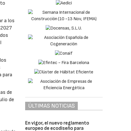
nto
r a los
e 2027
ados
l
los
s
a para
bas de
ulio de
ÚLTIMAS NOTICIAS
á
En vigor, el nuevo reglamento
europeo de ecodiseño para