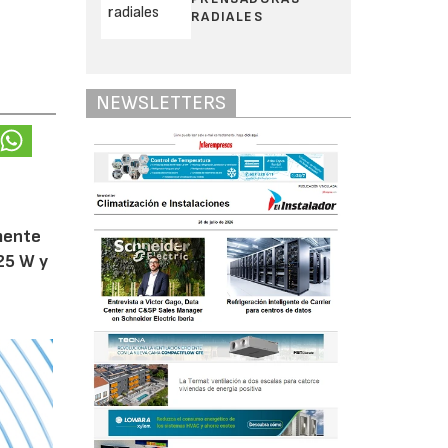
RADIALES
NEWSLETTERS
amente
25 W y