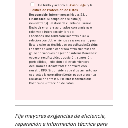
He leído y acepto el
Aviso Legal
y la
Política de Protección de Datos
Responsable:
Interempresas Media, S.L.U.
Finalidades:
Suscripción a nuestra(s)
newsletter(s). Gestión de cuenta de usuario.
Envío de emails relacionados con la misma o
relativos a intereses similares o
asociados.
Conservación:
mientras dure la
relación con Ud., o mientras sea necesario para
llevar a cabo las finalidades especificadas
Cesión:
Los datos pueden cederse a otras
empresas del
grupo
por motivos de gestión interna.
Derechos:
Acceso, rectificación, oposición, supresión,
portabilidad, limitación del tratatamiento y
decisiones automatizadas:
contacte con
nuestro DPD
. Si considera que el tratamiento no
se ajusta a la normativa vigente, puede presentar
reclamación ante la
AEPD
.
Más información:
Política de Protección de Datos
Fija mayores exigencias de eficiencia,
reparación e información técnica para