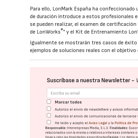
Para ello, LonMark España ha confeccionado
de duración introduce a estos profesionales e
se pueden realizar, el examen de certificación
®
de LonWorks
" y el Kit de Entrenamiento Lon
Igualmente se mostrarán tres casos de éxito
ejemplos de soluciones reales con el objetiv
Suscríbase a nuestra Newsletter -
Marcar todos
Autorizo el envío de newsletters y avisos inform
Autorizo el envío de comunicaciones de terceros 
He leído y acepto el
Aviso Legal
y la
Política de Pr
Responsable:
Interempresas Media, S.L.U.
Finalidades:
Suscri
relacionados con la misma o relativos a intereses similares 
llevar a cabo las finalidades especificadas
Cesión:
Los datos p