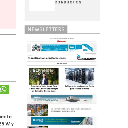
CONDUCTOS
NEWSLETTERS
amente
25 W y