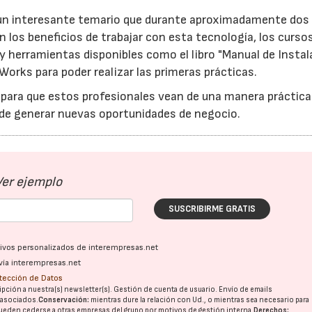
 un interesante temario que durante aproximadamente dos
n los beneficios de trabajar con esta tecnología, los curso
 y herramientas disponibles como el libro "Manual de Insta
Works para poder realizar las primeras prácticas.
 para que estos profesionales vean de una manera práctica
o de generar nuevas oportunidades de negocio.
Ver ejemplo
SUSCRIBIRME GRATIS
ativos personalizados de interempresas.net
vía interempresas.net
otección de Datos
pción a nuestra(s) newsletter(s). Gestión de cuenta de usuario. Envío de emails
o asociados.
Conservación:
mientras dure la relación con Ud., o mientras sea necesario para
ueden cederse a otras
empresas del grupo
por motivos de gestión interna.
Derechos: