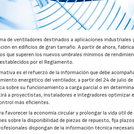
a de ventiladores destinados a aplicaciones industriales 
ación en edificios de gran tamaño. A partir de ahora, fabric
pos que superen los nuevos umbrales mínimos de rendimie
 establecidos por el Reglamento.
mativa es el refuerzo de la información que debe acompaña
iento energético del ventilador, a partir del 24 de julio d
fica sobre su funcionamiento a carga parcial o en determin
rá a proyectistas, instaladores e integradores optimizar e
ntrol más eficientes.
favorecer la economía circular y prolongar la vida útil de 
es sobre la disponibilidad de piezas de repuesto, fija plazo
rofesionales dispongan de la información técnica necesari