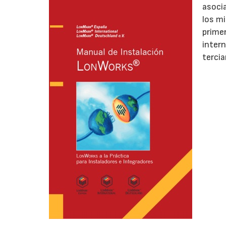
asocia
los m
primer
inter
tercia