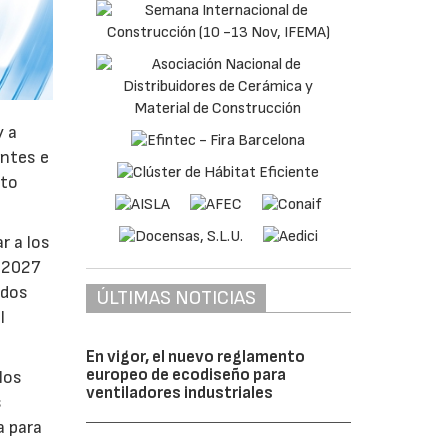
y a
antes e
nto
r a los
e 2027
ados
ÚLTIMAS NOTICIAS
l
En vigor, el nuevo reglamento
europeo de ecodiseño para
los
ventiladores industriales
s
a para