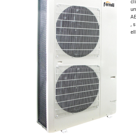
cl
un
AE
, 
el