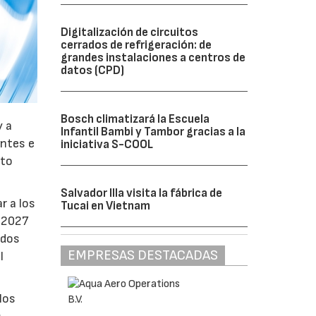
Digitalización de circuitos
cerrados de refrigeración: de
grandes instalaciones a centros de
datos (CPD)
Bosch climatizará la Escuela
y a
Infantil Bambi y Tambor gracias a la
antes e
iniciativa S-COOL
nto
Salvador Illa visita la fábrica de
r a los
Tucai en Vietnam
e 2027
ados
EMPRESAS DESTACADAS
l
los