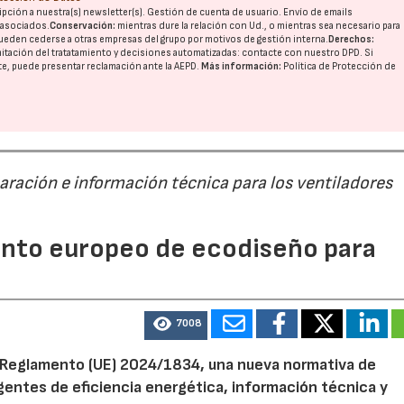
pción a nuestra(s) newsletter(s). Gestión de cuenta de usuario. Envío de emails
o asociados.
Conservación:
mientras dure la relación con Ud., o mientras sea necesario para
ueden cederse a otras
empresas del grupo
por motivos de gestión interna.
Derechos:
imitación del tratatamiento y decisiones automatizadas:
contacte con nuestro DPD
. Si
28/07/2026
30/07/2026
nte, puede presentar reclamación ante la
AEPD
.
Más información:
Política de Protección de
paración e información técnica para los ventiladores
mento europeo de ecodiseño para
7008
el Reglamento (UE) 2024/1834, una nueva normativa de
entes de eficiencia energética, información técnica y