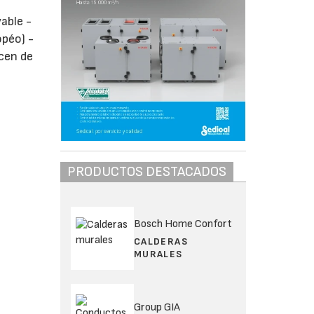
able -
péo) -
acen de
PRODUCTOS DESTACADOS
Bosch Home Confort
CALDERAS
MURALES
Group GIA