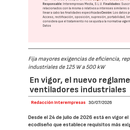
Responsable:
Interempresas Media, S.L.U.
Finalidades:
Suscri
relacionados con la misma o relativos a intereses similares 
llevar a cabo las finalidades especificadas
Cesión:
Los datos p
Acceso, rectificación, oposición, supresión, portabilidad, l
considera que el tratamiento no se ajusta a la normativa vige
Datos
Fija mayores exigencias de eficiencia, re
industriales de 125 W a 500 kW
En vigor, el nuevo regla
ventiladores industriales
Redacción Interempresas
30/07/2026
Desde el 24 de julio de 2026 está en vigor 
ecodiseño que establece requisitos más exig