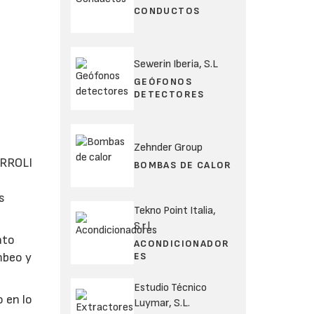
CONDUCTOS
Sewerin Iberia, S.L
GEÓFONOS
DETECTORES
Zehnder Group
ERROLI
BOMBAS DE CALOR
s
Tekno Point Italia,
S.r.l.
ato
ACONDICIONADOR
ES
mbeo y
Estudio Técnico
o en lo
Luymar, S.L.