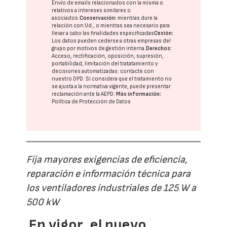
Envío de emails relacionados con la misma o
relativos a intereses similares o
asociados.
Conservación:
mientras dure la
relación con Ud., o mientras sea necesario para
llevar a cabo las finalidades especificadas
Cesión:
Los datos pueden cederse a otras
empresas del
grupo
por motivos de gestión interna.
Derechos:
Acceso, rectificación, oposición, supresión,
portabilidad, limitación del tratatamiento y
decisiones automatizadas:
contacte con
nuestro DPD
. Si considera que el tratamiento no
se ajusta a la normativa vigente, puede presentar
reclamación ante la
AEPD
.
Más información:
Política de Protección de Datos
Fija mayores exigencias de eficiencia,
reparación e información técnica para
los ventiladores industriales de 125 W a
500 kW
En vigor, el nuevo