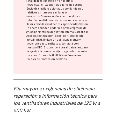
Finalidades:
Suscripción a nuestra(s)
newsletter(s). Gestión de cuenta de usuario.
Envío de emails relacionados con la misma o
relativos a intereses similares o
asociados.
Conservación:
mientras dure la
relación con Ud., o mientras sea necesario para
llevar a cabo las finalidades especificadas
Cesión:
Los datos pueden cederse a otras
empresas del
grupo
por motivos de gestión interna.
Derechos:
Acceso, rectificación, oposición, supresión,
portabilidad, limitación del tratatamiento y
decisiones automatizadas:
contacte con
nuestro DPD
. Si considera que el tratamiento no
se ajusta a la normativa vigente, puede presentar
reclamación ante la
AEPD
.
Más información:
Política de Protección de Datos
Fija mayores exigencias de eficiencia,
reparación e información técnica para
los ventiladores industriales de 125 W a
500 kW