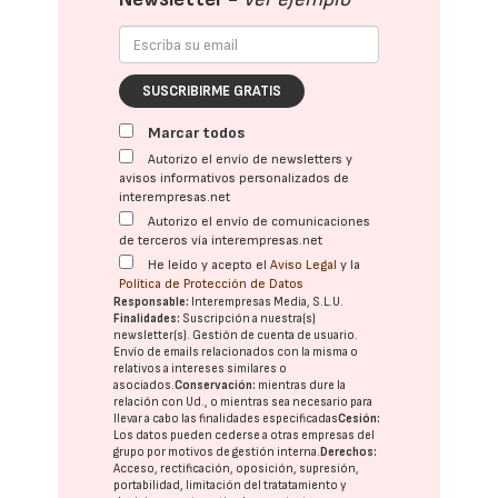
SUSCRIBIRME GRATIS
Marcar todos
Autorizo el envío de newsletters y
avisos informativos personalizados de
interempresas.net
Autorizo el envío de comunicaciones
de terceros vía interempresas.net
He leído y acepto el
Aviso Legal
y la
Política de Protección de Datos
Responsable:
Interempresas Media, S.L.U.
Finalidades:
Suscripción a nuestra(s)
newsletter(s). Gestión de cuenta de usuario.
Envío de emails relacionados con la misma o
relativos a intereses similares o
asociados.
Conservación:
mientras dure la
relación con Ud., o mientras sea necesario para
llevar a cabo las finalidades especificadas
Cesión:
Los datos pueden cederse a otras
empresas del
grupo
por motivos de gestión interna.
Derechos:
Acceso, rectificación, oposición, supresión,
portabilidad, limitación del tratatamiento y