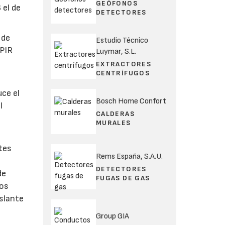
GEÓFONOS
 el de
DETECTORES
 de
Estudio Técnico
 PIR
Luymar, S.L.
EXTRACTORES
CENTRÍFUGOS
uce el
Bosch Home Confort
l
CALDERAS
MURALES
tes
Rems España, S.A.U.
DETECTORES
de
FUGAS DE GAS
nos
slante
Group GIA