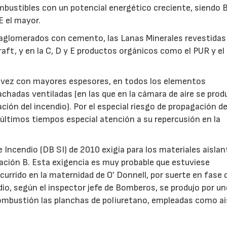
ombustibles con un potencial energético creciente, siendo B
E el mayor.
 aglomerados con cemento, las Lanas Minerales revestidas
ft, y en la C, D y E productos orgánicos como el PUR y el
.
a vez con mayores espesores, en todos los elementos
fachadas ventiladas (en las que en la cámara de aire se prod
ción del incendio). Por el especial riesgo de propagación de
últimos tiempos especial atención a su repercusión en la
Incendio (DB SI) de 2010 exigía para los materiales aislan
cación B. Esta exigencia es muy probable que estuviese
currido en la maternidad de O’ Donnell, por suerte en fase 
io, según el inspector jefe de Bomberos, se produjo por u
combustión las planchas de poliuretano, empleadas como ai