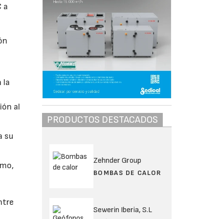
C a
ón
 la
ión al
PRODUCTOS DESTACADOS
a su
Zehnder Group
smo,
BOMBAS DE CALOR
ntre
Sewerin Iberia, S.L