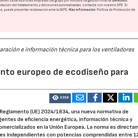
ueden cederse a otras
empresas del grupo
por motivos de gestión interna.
Derechos:
imitación del tratatamiento y decisiones automatizadas:
contacte con nuestro DPD
. Si
nte, puede presentar reclamación ante la
AEPD
.
Más información:
Política de Protección de
28/07/2026
30/07/2026
paración e información técnica para los ventiladores
mento europeo de ecodiseño para
6368
el Reglamento (UE) 2024/1834, una nueva normativa de
entes de eficiencia energética, información técnica y
 comercializados en la Unión Europea. La norma es direct
dores independientes con potencias comprendidas entre 1