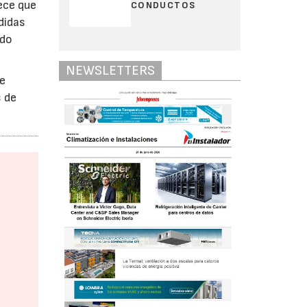
ece que
CONDUCTOS
didas
ndo
NEWSLETTERS
ue
s de