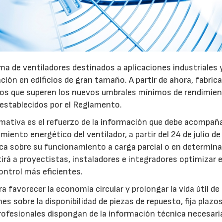
a de ventiladores destinados a aplicaciones industriales 
ación en edificios de gran tamaño. A partir de ahora, fabric
pos que superen los nuevos umbrales mínimos de rendimie
 establecidos por el Reglamento.
mativa es el refuerzo de la información que debe acompaña
iento energético del ventilador, a partir del 24 de julio d
fica sobre su funcionamiento a carga parcial o en determin
rá a proyectistas, instaladores e integradores optimizar e
ntrol más eficientes.
favorecer la economía circular y prolongar la vida útil de 
es sobre la disponibilidad de piezas de repuesto, fija plazo
rofesionales dispongan de la información técnica necesari