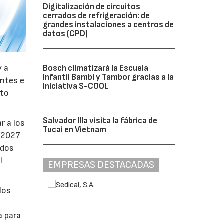
Digitalización de circuitos
cerrados de refrigeración: de
grandes instalaciones a centros de
datos (CPD)
y a
Bosch climatizará la Escuela
Infantil Bambi y Tambor gracias a la
antes e
iniciativa S-COOL
nto
Salvador Illa visita la fábrica de
r a los
Tucai en Vietnam
e 2027
ados
l
EMPRESAS DESTACADAS
los
s
a para