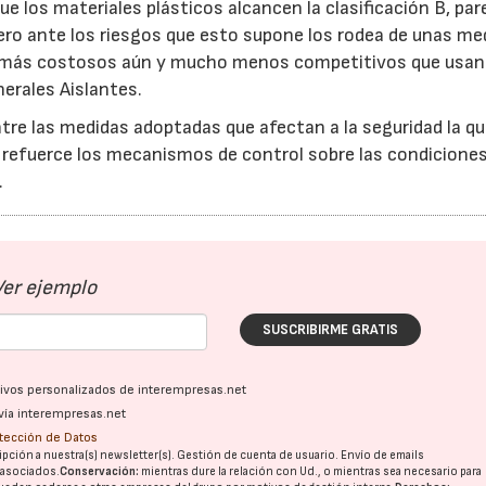
e los materiales plásticos alcancen la clasificación B, par
, pero ante los riesgos que esto supone los rodea de unas me
n más costosos aún y mucho menos competitivos que usa
erales Aislantes.
tre las medidas adoptadas que afectan a la seguridad la q
 refuerce los mecanismos de control sobre las condicione
.
Ver ejemplo
SUSCRIBIRME GRATIS
ativos personalizados de interempresas.net
vía interempresas.net
otección de Datos
pción a nuestra(s) newsletter(s). Gestión de cuenta de usuario. Envío de emails
o asociados.
Conservación:
mientras dure la relación con Ud., o mientras sea necesario para