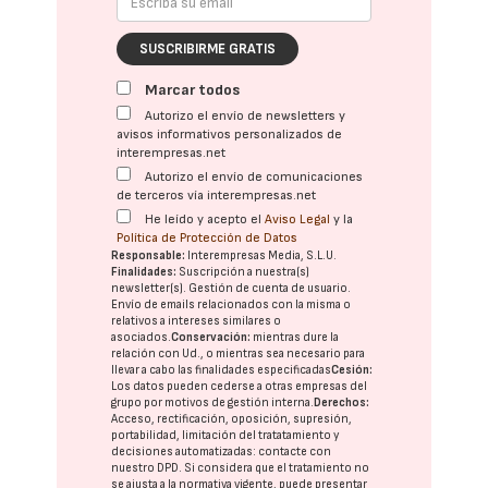
SUSCRIBIRME GRATIS
Marcar todos
Autorizo el envío de newsletters y
avisos informativos personalizados de
interempresas.net
Autorizo el envío de comunicaciones
de terceros vía interempresas.net
He leído y acepto el
Aviso Legal
y la
Política de Protección de Datos
Responsable:
Interempresas Media, S.L.U.
Finalidades:
Suscripción a nuestra(s)
newsletter(s). Gestión de cuenta de usuario.
Envío de emails relacionados con la misma o
relativos a intereses similares o
asociados.
Conservación:
mientras dure la
relación con Ud., o mientras sea necesario para
llevar a cabo las finalidades especificadas
Cesión:
Los datos pueden cederse a otras
empresas del
grupo
por motivos de gestión interna.
Derechos:
Acceso, rectificación, oposición, supresión,
portabilidad, limitación del tratatamiento y
decisiones automatizadas:
contacte con
nuestro DPD
. Si considera que el tratamiento no
se ajusta a la normativa vigente, puede presentar