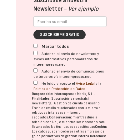
Suscríbase a nuestra
Newsletter -
Ver ejemplo
SUSCRIBIRME GRATIS
Marcar todos
Autorizo el envío de newsletters y
avisos informativos personalizados de
interempresas.net
Autorizo el envío de comunicaciones
de terceros vía interempresas.net
He leído y acepto el
Aviso Legal
y la
Política de Protección de Datos
Responsable:
Interempresas Media, S.L.U.
Finalidades:
Suscripción a nuestra(s)
newsletter(s). Gestión de cuenta de usuario.
Envío de emails relacionados con la misma o
relativos a intereses similares o
asociados.
Conservación:
mientras dure la
relación con Ud., o mientras sea necesario para
llevar a cabo las finalidades especificadas
Cesión:
Los datos pueden cederse a otras
empresas del
grupo
por motivos de gestión interna.
Derechos: