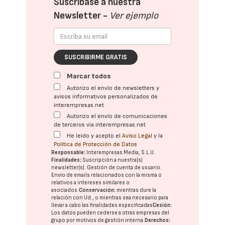
Suscríbase a nuestra
Newsletter -
Ver ejemplo
SUSCRIBIRME GRATIS
Marcar todos
Autorizo el envío de newsletters y
avisos informativos personalizados de
interempresas.net
Autorizo el envío de comunicaciones
de terceros vía interempresas.net
He leído y acepto el
Aviso Legal
y la
Política de Protección de Datos
Responsable:
Interempresas Media, S.L.U.
Finalidades:
Suscripción a nuestra(s)
newsletter(s). Gestión de cuenta de usuario.
Envío de emails relacionados con la misma o
relativos a intereses similares o
asociados.
Conservación:
mientras dure la
relación con Ud., o mientras sea necesario para
llevar a cabo las finalidades especificadas
Cesión:
Los datos pueden cederse a otras
empresas del
grupo
por motivos de gestión interna.
Derechos: