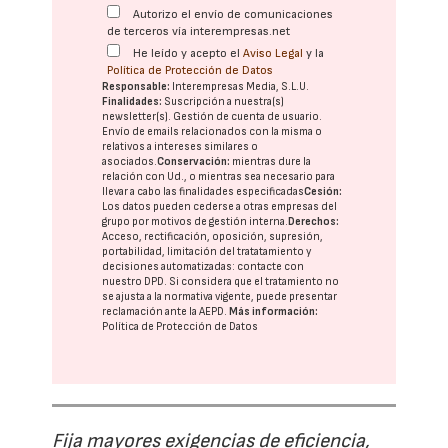
Autorizo el envío de comunicaciones
de terceros vía interempresas.net
He leído y acepto el
Aviso Legal
y la
Política de Protección de Datos
Responsable:
Interempresas Media, S.L.U.
Finalidades:
Suscripción a nuestra(s)
newsletter(s). Gestión de cuenta de usuario.
Envío de emails relacionados con la misma o
relativos a intereses similares o
asociados.
Conservación:
mientras dure la
relación con Ud., o mientras sea necesario para
llevar a cabo las finalidades especificadas
Cesión:
Los datos pueden cederse a otras
empresas del
grupo
por motivos de gestión interna.
Derechos:
Acceso, rectificación, oposición, supresión,
portabilidad, limitación del tratatamiento y
decisiones automatizadas:
contacte con
nuestro DPD
. Si considera que el tratamiento no
se ajusta a la normativa vigente, puede presentar
reclamación ante la
AEPD
.
Más información:
Política de Protección de Datos
Fija mayores exigencias de eficiencia,