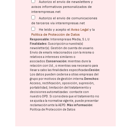
Autorizo el envío de newsletters y
avisos informativos personalizados de
interempresas.net
Autorizo el envío de comunicaciones
de terceros vía interempresas.net
He leído y acepto el
Aviso Legal
y la
Política de Protección de Datos
Responsable:
Interempresas Media, S.L.U.
Finalidades:
Suscripción a nuestra(s)
newsletter(s). Gestión de cuenta de usuario.
Envío de emails relacionados con la misma o
relativos a intereses similares o
asociados.
Conservación:
mientras dure la
relación con Ud., o mientras sea necesario para
llevar a cabo las finalidades especificadas
Cesión:
Los datos pueden cederse a otras
empresas del
grupo
por motivos de gestión interna.
Derechos:
Acceso, rectificación, oposición, supresión,
portabilidad, limitación del tratatamiento y
decisiones automatizadas:
contacte con
nuestro DPD
. Si considera que el tratamiento no
se ajusta a la normativa vigente, puede presentar
reclamación ante la
AEPD
.
Más información:
Política de Protección de Datos