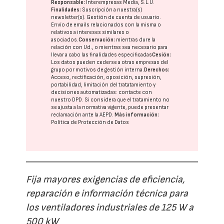
Responsable:
Interempresas Media, S.L.U.
Finalidades:
Suscripción a nuestra(s)
newsletter(s). Gestión de cuenta de usuario.
Envío de emails relacionados con la misma o
relativos a intereses similares o
asociados.
Conservación:
mientras dure la
relación con Ud., o mientras sea necesario para
llevar a cabo las finalidades especificadas
Cesión:
Los datos pueden cederse a otras
empresas del
grupo
por motivos de gestión interna.
Derechos:
Acceso, rectificación, oposición, supresión,
portabilidad, limitación del tratatamiento y
decisiones automatizadas:
contacte con
nuestro DPD
. Si considera que el tratamiento no
se ajusta a la normativa vigente, puede presentar
reclamación ante la
AEPD
.
Más información:
Política de Protección de Datos
Fija mayores exigencias de eficiencia,
reparación e información técnica para
los ventiladores industriales de 125 W a
500 kW