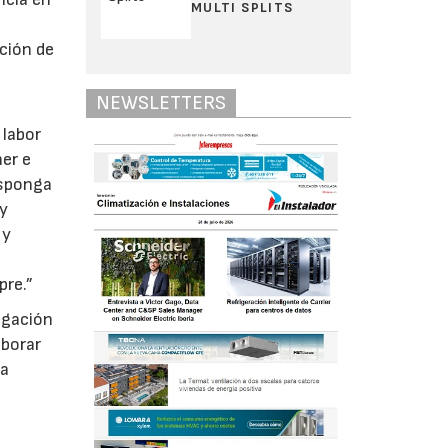
MULTI SPLITS
ación de
NEWSLETTERS
 labor
er e
isponga
 y
 y
pre.”
lgación
aborar
la