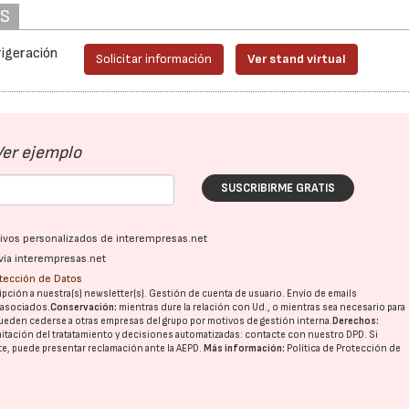
AS
rigeración
Solicitar información
Ver stand virtual
28/07/2026
30/07/2026
Ver ejemplo
SUSCRIBIRME GRATIS
ativos personalizados de interempresas.net
vía interempresas.net
otección de Datos
pción a nuestra(s) newsletter(s). Gestión de cuenta de usuario. Envío de emails
o asociados.
Conservación:
mientras dure la relación con Ud., o mientras sea necesario para
ueden cederse a otras
empresas del grupo
por motivos de gestión interna.
Derechos:
imitación del tratatamiento y decisiones automatizadas:
contacte con nuestro DPD
. Si
nte, puede presentar reclamación ante la
AEPD
.
Más información:
Política de Protección de