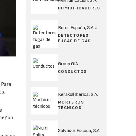
Humidificación, S.A.
HUMIDIFICADORES
Rems España, S.A.U.
DETECTORES
FUGAS DE GAS
Group GIA
CONDUCTOS
 Para
es,
Kerakoll Ibérica, S.A.
MORTEROS
TÉCNICOS
s
 según
Salvador Escoda, S.A.
ncia en