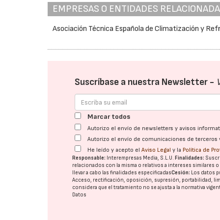
EMPRESAS O ENTIDADES RELACIONAD
Asociación Técnica Española de Climatización y Ref
Suscríbase a nuestra Newsletter -
Marcar todos
Autorizo el envío de newsletters y avisos inform
Autorizo el envío de comunicaciones de terceros 
He leído y acepto el
Aviso Legal
y la
Política de Pr
Responsable:
Interempresas Media, S.L.U.
Finalidades:
Suscri
relacionados con la misma o relativos a intereses similares 
llevar a cabo las finalidades especificadas
Cesión:
Los datos p
Acceso, rectificación, oposición, supresión, portabilidad, l
considera que el tratamiento no se ajusta a la normativa vige
Datos