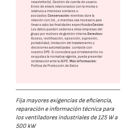
newsletter(s). Gestión de cuenta de usuario.
Envío de emails relacionados con la misma o
relativos a intereses similares o
asociados.
Conservación:
mientras dure la
relación con Ud., o mientras sea necesario para
llevar a cabo las finalidades especificadas
Cesión:
Los datos pueden cederse a otras
empresas del
grupo
por motivos de gestión interna.
Derechos:
Acceso, rectificación, oposición, supresión,
portabilidad, limitación del tratatamiento y
decisiones automatizadas:
contacte con
nuestro DPD
. Si considera que el tratamiento no
se ajusta a la normativa vigente, puede presentar
reclamación ante la
AEPD
.
Más información:
Política de Protección de Datos
Fija mayores exigencias de eficiencia,
reparación e información técnica para
los ventiladores industriales de 125 W a
500 kW