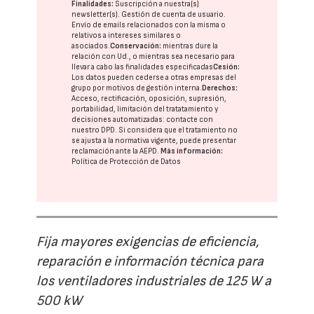
Finalidades:
Suscripción a nuestra(s)
newsletter(s). Gestión de cuenta de usuario.
Envío de emails relacionados con la misma o
relativos a intereses similares o
asociados.
Conservación:
mientras dure la
relación con Ud., o mientras sea necesario para
llevar a cabo las finalidades especificadas
Cesión:
Los datos pueden cederse a otras
empresas del
grupo
por motivos de gestión interna.
Derechos:
Acceso, rectificación, oposición, supresión,
portabilidad, limitación del tratatamiento y
decisiones automatizadas:
contacte con
nuestro DPD
. Si considera que el tratamiento no
se ajusta a la normativa vigente, puede presentar
reclamación ante la
AEPD
.
Más información:
Política de Protección de Datos
Fija mayores exigencias de eficiencia,
reparación e información técnica para
los ventiladores industriales de 125 W a
500 kW