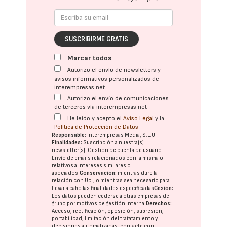
SUSCRIBIRME GRATIS
Marcar todos
Autorizo el envío de newsletters y
avisos informativos personalizados de
interempresas.net
Autorizo el envío de comunicaciones
de terceros vía interempresas.net
He leído y acepto el
Aviso Legal
y la
Política de Protección de Datos
Responsable:
Interempresas Media, S.L.U.
Finalidades:
Suscripción a nuestra(s)
newsletter(s). Gestión de cuenta de usuario.
Envío de emails relacionados con la misma o
relativos a intereses similares o
asociados.
Conservación:
mientras dure la
relación con Ud., o mientras sea necesario para
llevar a cabo las finalidades especificadas
Cesión:
Los datos pueden cederse a otras
empresas del
grupo
por motivos de gestión interna.
Derechos:
Acceso, rectificación, oposición, supresión,
portabilidad, limitación del tratatamiento y
decisiones automatizadas:
contacte con