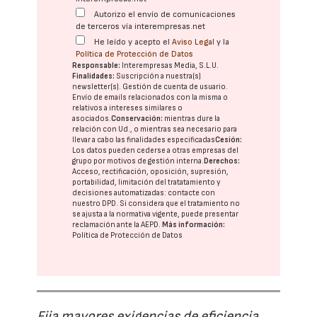
Autorizo el envío de comunicaciones
de terceros vía interempresas.net
He leído y acepto el
Aviso Legal
y la
Política de Protección de Datos
Responsable:
Interempresas Media, S.L.U.
Finalidades:
Suscripción a nuestra(s)
newsletter(s). Gestión de cuenta de usuario.
Envío de emails relacionados con la misma o
relativos a intereses similares o
asociados.
Conservación:
mientras dure la
relación con Ud., o mientras sea necesario para
llevar a cabo las finalidades especificadas
Cesión:
Los datos pueden cederse a otras
empresas del
grupo
por motivos de gestión interna.
Derechos:
Acceso, rectificación, oposición, supresión,
portabilidad, limitación del tratatamiento y
decisiones automatizadas:
contacte con
nuestro DPD
. Si considera que el tratamiento no
se ajusta a la normativa vigente, puede presentar
reclamación ante la
AEPD
.
Más información:
Política de Protección de Datos
Fija mayores exigencias de eficiencia,